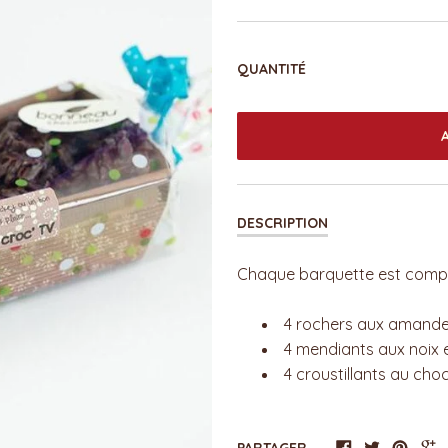
QUANTITÉ
DESCRIPTION
Chaque barquette est compo
4 rochers aux amandes
4 mendiants aux noix e
4 croustillants au choco