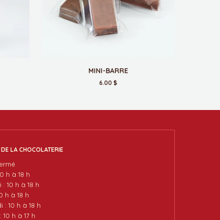
MINI-BARRE
6.00 $
 DE LA CHOCOLATERIE
fermé
10 h à 18 h
 : 10 h à 18 h
10 h à 18 h
 : 10 h à 18 h
 10 h à 17 h